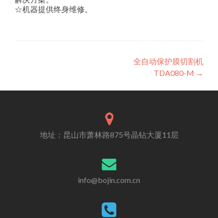
☆机器提供终身维修。
Post
全自动保护膜切割机
TDA080-M
→
navigation
地址：昆山市萧林路875号晶钻大厦11层
info@bojin.com.cn