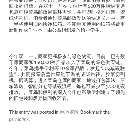
回收的门槛。在双十一前夕，估计有600万件特快专递
包裹可经菜鸟邮政局循环再造，并可即时循环再造。胶
纸切割机。消费者通过菜鸟邮政发送的快递员之中，有
一半将使用旧的快递纸箱。不能重复使用的纸箱将被重
新制作成作业本，由公益组织发放给小学生。
今年双十一，商家更积极参与绿色物流。目前，已有数
千家商家和150,000种产品加入了菜鸟的绿色供应链。
今年，菜鸟携手伊利等10余家品牌，发起“50g减碳联
盟”，共同探索覆盖供应链下游的减碳路径。胶纸切割
机。据测算，进入菜鸟仓库的商家，通过打包算法、原
箱派送、智能分仓等减碳流程，每包可减少至少50克碳
排放。。菜鸟和伊利的深入合作也帮助伊利建立了领先
的旧包装和废弃物回收环节。
This entry was posted in
新闻资讯
. Bookmark the
permalink
.