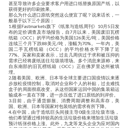
甚至导致许多企业要求客户用进口纸替换原国产纸，以
获得更好的印刷效果。
那么为什么进口原纸突然这么便宜了呢？说来话长，一
般基于以下三个原因：
1.根据Fastmarkets旗下《纸浆与造纸周刊》10月5日发
布的定价调查及市场报告，自7月以来，美国废旧瓦楞
纸箱（OCC）的平均价格为美国126美元/吨，美国价格
连续三个月下跌88美元/吨，涨幅为70%。一年内，美
国二手瓦楞纸箱（OCC）的平均价格水平下降了近
77%。买家和卖家表示，过去几周供过于求和被压抑的
需求已经将废纸送往垃圾填埋场。多个消息来源称，来
自东南部的旧瓦楞纸箱（OCC）正在佛罗里达州被填
埋。
2.随着美国、欧洲、日本等全球主要进口国疫情以来逐
步放松疫情控制，取消对企业和个人的补贴，过去难找
盒子的局面彻底改变。从这些国家运回中国的集装箱运
输成本一直在下降，进一步压低了进口原纸的到岸价。
3.目前，由于通货膨胀、消费周期调整和高库存，美
国、欧洲、日本等国家对包装纸的需求有所下降。
4.在中国，由于造纸巨头间接主导0级生活垃圾市场，
他们希望通过维持较高的生活垃圾价格来增加生活垃圾
预计纸张价格上涨。此外，九龙等龙头企业为应对国内