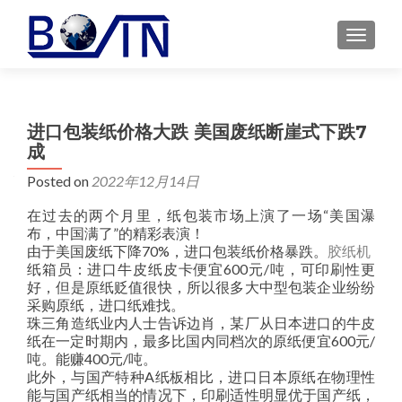
MENU
进口包装纸价格大跌 美国废纸断崖式下跌7
成
Posted on
2022年12月14日
在过去的两个月里，纸包装市场上演了一场“美国瀑
布，中国满了”的精彩表演！
由于美国废纸下降70%，进口包装纸价格暴跌。
胶纸机
纸箱员：进口牛皮纸皮卡便宜600元/吨，可印刷性更
好，但是原纸贬值很快，所以很多大中型包装企业纷纷
采购原纸，进口纸难找。
珠三角造纸业内人士告诉边肖，某厂从日本进口的牛皮
纸在一定时期内，最多比国内同档次的原纸便宜600元/
吨。能赚400元/吨。
此外，与国产特种A纸板相比，进口日本原纸在物理性
能与国产纸相当的情况下，印刷适性明显优于国产纸，