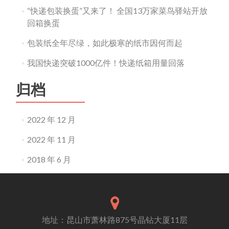
“快递包装换蛋”又来了！ 全国13万家菜鸟驿站开放
回箱换蛋
包装纸全年尽绿，如此极寒的纸市因何而起
我国快递突破1000亿件！快递纸箱用量回落
归档
2022 年 12 月
2022 年 11 月
2018 年 6 月
地址：昆山市萧林路875号晶钻大厦11层