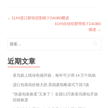
Post
←
ELM进口胶纸切割机TDA080概述
ELM自动切胶带机TDA080
navigation
描述
→
搜
索：
近期文章
菜鸟新上线绿色循环箱，每年可少用 14 万个纸箱
进口包装纸价格大跌 美国废纸断崖式下跌7成
“快递包装换蛋”又来了！ 全国13万家菜鸟驿站开放
回箱换蛋