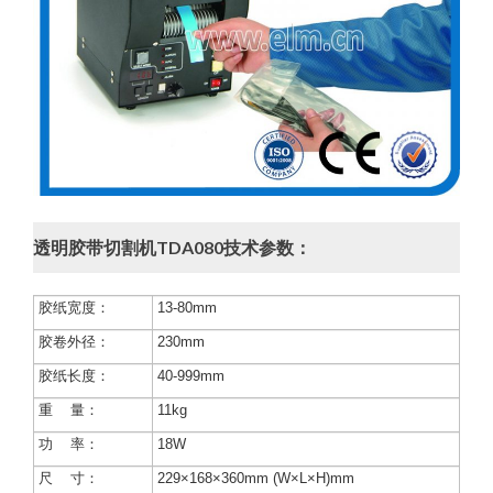
透明胶带切割机TDA080技术参数：
胶纸宽度：
13-80mm
胶卷外径：
230mm
胶纸长度：
40-999mm
重 量：
11kg
功 率：
18W
尺 寸：
229×168×360mm (W×L×H)mm