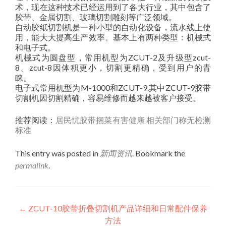
术，现在这种技术已经运用到了各大行业，其中包含了
胶带、金属切割、玻璃切割雕刻等广泛领域。
自动胶纸切割机是一种小型的自动化设备，流水线上使
用，能大大提高生产效率。基本上有两种类型：机械式
和电子式。
机械式为圆盘型，常用机型为ZCUT-2及升级型zcut-
8。zcut-8因体积更小，切割更精确，受到用户的青
睐。
电子式常用机型为M-1000和ZCUT-9.其中ZCUT-9胶带
切割机因切割精确，容易维修而越来越被客户接受。
推荐阅读：
居民忧胶带捆菜有害健康 相关部门称无检测
标准
This entry was posted in
新闻资讯
. Bookmark the
permalink
.
Post
←
ZCUT-10胶带折叠切割机产品详细和日常配件保养
方法