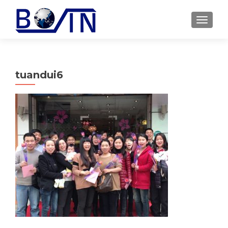
MENU
tuandui6