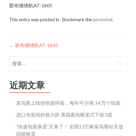
胶布缠绕机AT-1605
This entry was posted in . Bookmark the
permalink
.
Post
←
胶布缠绕机AT-1605
navigation
搜
索：
近期文章
菜鸟新上线绿色循环箱，每年可少用 14 万个纸箱
进口包装纸价格大跌 美国废纸断崖式下跌7成
“快递包装换蛋”又来了！ 全国13万家菜鸟驿站开放
回箱换蛋