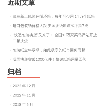
近期文章
菜鸟新上线绿色循环箱，每年可少用 14 万个纸箱
进口包装纸价格大跌 美国废纸断崖式下跌7成
“快递包装换蛋”又来了！ 全国13万家菜鸟驿站开放
回箱换蛋
包装纸全年尽绿，如此极寒的纸市因何而起
我国快递突破1000亿件！快递纸箱用量回落
归档
2022 年 12 月
2022 年 11 月
2018 年 6 月