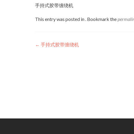
手持式胶带缠绕机
This entry was posted in . Bookmark the
permali
Post
←
手持式胶带缠绕机
navigation