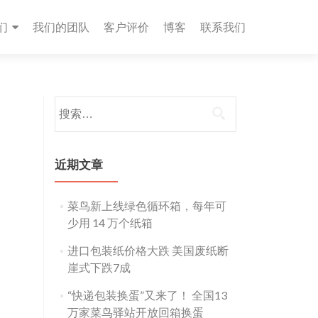
们
我们的团队
客户评价
博客
联系我们
搜
索：
近期文章
菜鸟新上线绿色循环箱，每年可
少用 14 万个纸箱
进口包装纸价格大跌 美国废纸断
崖式下跌7成
“快递包装换蛋”又来了！ 全国13
万家菜鸟驿站开放回箱换蛋